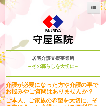
ホーム
当院について
医師の紹介
診療案内
居宅介護支援事業所
デイサービス のぞみ
～その暮らしを大切に～
通所介護
居宅介護支援事業所
介護が必要になった方や介護の事で
お悩みやご質問はありませんか？
交通案内
ご本人、ご家族の希望を大切に、そ
求人情報