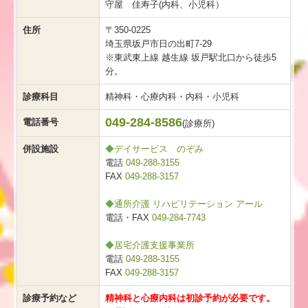
守屋 佳寿子(内科、小児科）
住所
〒350-0225
埼玉県坂戸市日の出町7-29
※東武東上線 越生線 坂戸駅北口から徒歩5
分。
診療科目
精神科・心療内科・内科・小児科
049-284-8586
電話番号
(診療所)
併設施設
◆
デイサービス のぞみ
電話
049-288-3155
FAX
049-288-3157
◆
通所介護 リハビリテーション アール
電話・FAX
049-284-7743
◆
居宅介護支援事業所
電話
049-288-3155
FAX
049-288-3157
診療予約など
精神科と心療内科は初診予約が必要です。