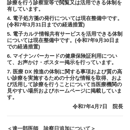
診療を行う診察室等で閲覧又は活
用できる体制を
有しています。
4. 電子処方箋の発行については現在整備中です。
(令和7年3月31日までの経過措
置)
5. 電子カルテ情報共有サービスを活用できる体制
については現在整備中です。(令
和7年9月30日ま
での経過措置)
6. マイナンバーカードの健康保険証利用につい
て、お声かけ・ポスター掲示を行っ
ています。
7. 医療 DX 推進の体制に関する事項および質の高
い診療を実施するための十分な情
報を取得、およ
び活用して診療を行うことについて当医療機関の
見やすい場所およびホームページに掲載していま
す。
令和7年4月7日
院長
＜達一郎医師 診察日追加について＞