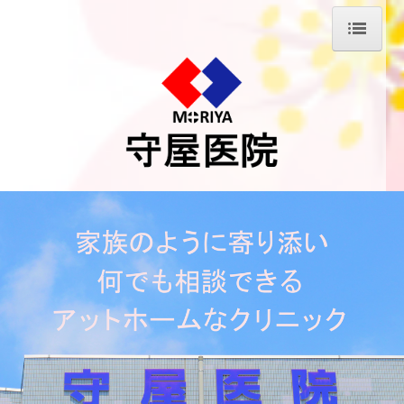
ホーム
当院について
医師の紹介
診療案内
デイサービス のぞみ
通所介護
居宅介護支援事業所
交通案内
求人情報