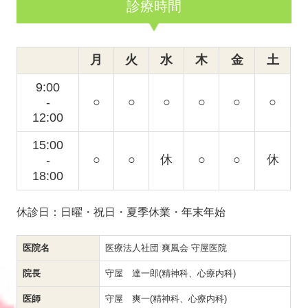
診療時間
月
火
水
木
金
土
9:00
○
○
○
○
○
○
-
12:00
15:00
○
○
休
○
○
休
-
18
:00
休診日：日曜・祝日・夏季休業・年末年始
医院名
医療法人社団 爽風会 守屋医院
院長
守屋 達一郎(精神科、心療内科)
医師
守屋 爽一(精神科、心療内科)